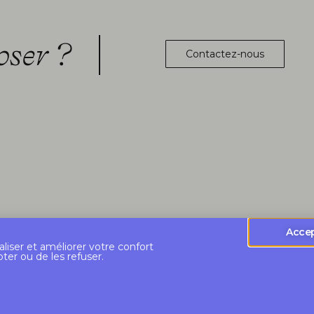
oser ?
Contactez-nous
Acce
aliser et améliorer votre confort
pter ou de les refuser.