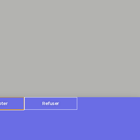
pter
Refuser