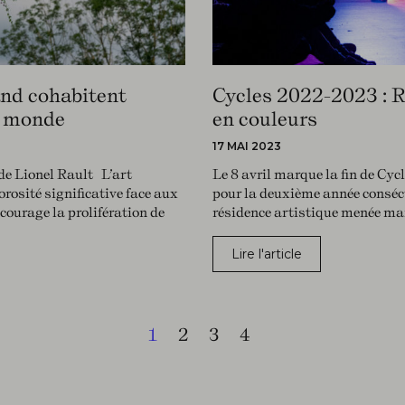
nd cohabitent
Cycles 2022-2023 : R
du monde
en couleurs
17 MAI 2023
de Lionel Rault L’art
Le 8 avril marque la fin de Cycl
rosité significative face aux
pour la deuxième année consécu
courage la prolifération de
résidence artistique menée ma
Lire l'article
1
2
3
4