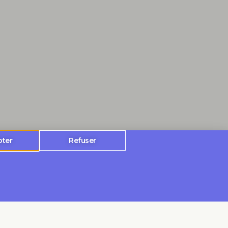
pter
Refuser