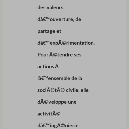
des valeurs
dâ€™ouverture, de
partage et
dâ€™expÃ©rimentation.
Pour Ã©tendre ses
actions Ã
lâ€™ensemble de la
sociÃ©tÃ© civile, elle
dÃ©veloppe une
activitÃ©
dâ€™ingÃ©nierie