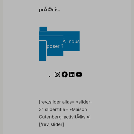
prÃ©cis.
UN projet Ã nous
proposer
?
[rev_slider alias= »slider-
3″ slidertitle= »Maison
Gutenberg-activitÃ©s »]
[/rev_slider]