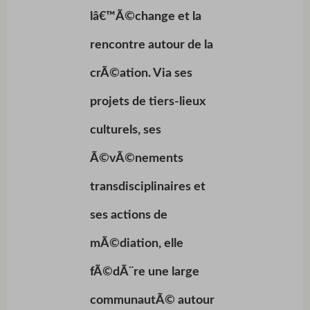
lâ€™Ã©change et la
rencontre autour de la
crÃ©ation. Via ses
projets de tiers-lieux
culturels, ses
Ã©vÃ©nements
transdisciplinaires et
ses actions de
mÃ©diation, elle
fÃ©dÃ¨re une large
communautÃ© autour